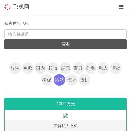
app
飞机网
navig
搜索在售飞机
KEYWORD
搜索
旋翼
免照
国内
超值
展示
直升
公务
私人
运动
植保
适航
海外
货机
1000 万元
了解私人飞机