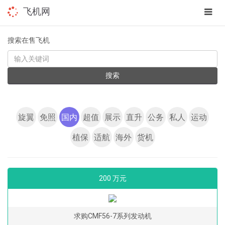
app
飞机网
navig
搜索在售飞机
KEYWORD
搜索
旋翼
免照
国内
超值
展示
直升
公务
私人
运动
植保
适航
海外
货机
200 万元
求购CMF56-7系列发动机