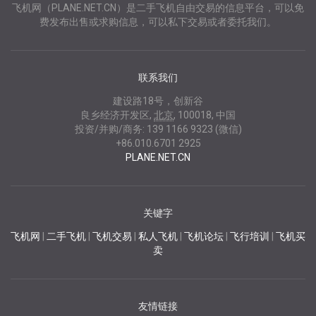
飞机网（PLANE.NET.CN）是二手飞机自由交易的信息平台，可以免
费发布出售或求购信息，可以私下交易或者委托我们。
联系我们
建设路18号，创新谷
良乡经济开发区
,
北京
,
100018
,
中国
投资/并购/商务:
139 1166 9323 (微信)
+86.010.6701 2925
PLANE.NET.CN
关键字
飞机网
|
二手飞机
|
飞机交易
|
私人飞机
|
飞机论坛
|
飞行培训
|
飞机买
卖
友情链接