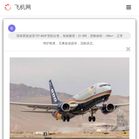
app
飞机网
navig
售
现有两架波音737-800F货机出售，有效载荷：21.5吨，货舱体积：185m³，正常
维护检查，无事故或损坏，适航状态。