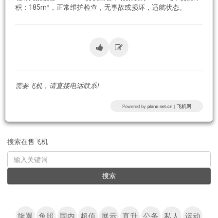
积：185m³，正常维护检查，无事故或损坏，适航状态。
需要飞机，请直接电话联系!
Powered by
plane.net.cn
|
飞机网
搜索在售飞机
KEYWORD
搜索
旋翼
免照
国内
超值
展示
直升
公务
私人
运动