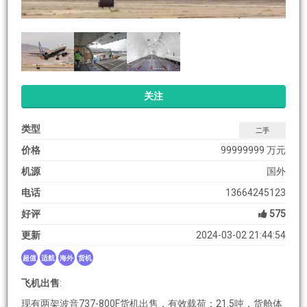
关注
类型
二手
价格
99999999 万元
机源
国外
电话
13664245123
好评
575
更新
2024-03-02 21:44:54
超值
适航
海外
货机
飞机出售
:
现有两架波音737-800F货机出售，有效载荷：21.5吨，货舱体