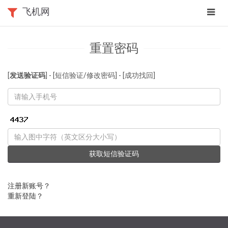
app
飞机网
navig
重置密码
[
发送验证码
] - [短信验证/修改密码] - [成功找回]
获取短信验证码
注册新账号？
重新登陆？