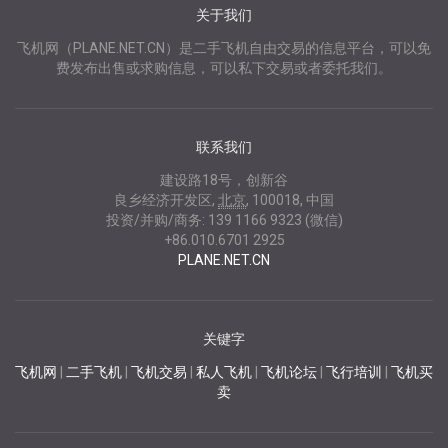
关于我们
飞机网（PLANE.NET.CN）是二手飞机自由交易的信息平台，可以免
费发布出售或求购信息，可以私下交易或者委托我们。
联系我们
建设路18号，创新谷
良乡经济开发区
,
北京
,
100018
,
中国
投资/并购/商务:
139 1166 9323 (微信)
+86.010.6701 2925
PLANE.NET.CN
关键字
飞机网
|
二手飞机
|
飞机交易
|
私人飞机
|
飞机论坛
|
飞行培训
|
飞机买
卖